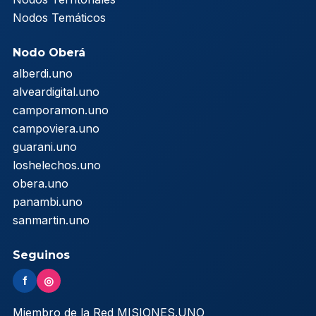
Nodos Temáticos
Nodo Oberá
alberdi.uno
alveardigital.uno
camporamon.uno
campoviera.uno
guarani.uno
loshelechos.uno
obera.uno
panambi.uno
sanmartin.uno
Seguinos
f
◎
Miembro de la Red MISIONES.UNO