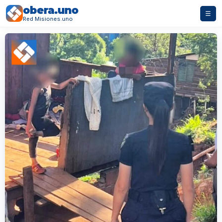
obera.uno
☰
Red Misiones.uno