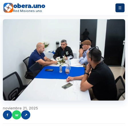
obera.uno
☰
Red Misiones.uno
noviembre 21, 2025
f
w
↗