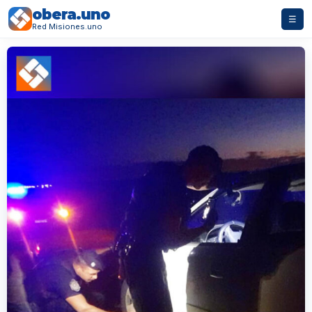
obera.uno
☰
Red Misiones.uno