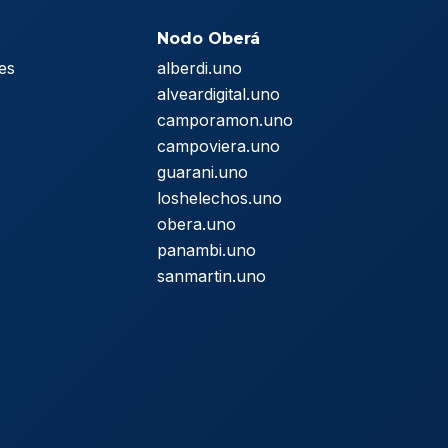
Nodo Oberá
es
alberdi.uno
s
alveardigital.uno
camporamon.uno
campoviera.uno
guarani.uno
loshelechos.uno
obera.uno
panambi.uno
sanmartin.uno