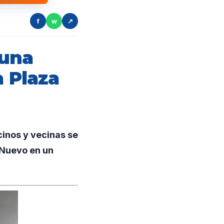
f
w
↗
 una
a Plaza
cinos y vecinas se
o Nuevo en un