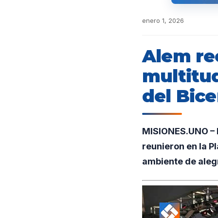
enero 1, 2026
Alem re
multitud
del Bic
MISIONES.UNO – El
reunieron en la P
ambiente de alegr