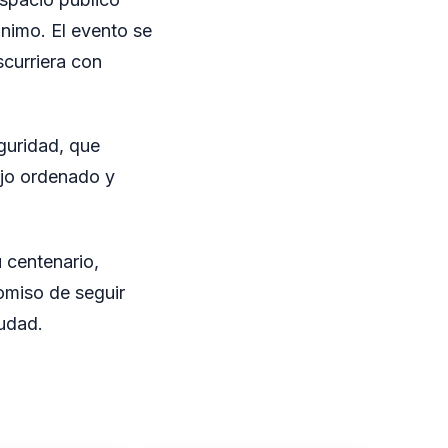
ánimo. El evento se
scurriera con
guridad, que
ejo ordenado y
 centenario,
omiso de seguir
iudad.