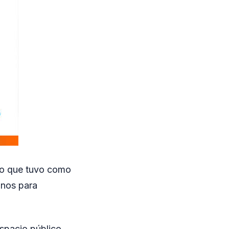
io que tuvo como
inos para
espacio público