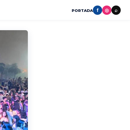
f
◎
⌕
PORTADA