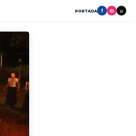
f
◎
⌕
PORTADA