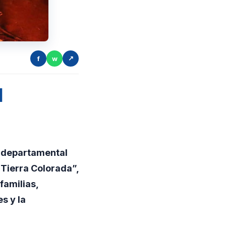
f
w
↗
l
r departamental
 Tierra Colorada”,
 familias,
s y la