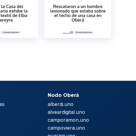
Nodo Oberá
es
alberdi.uno
s
alveardigital.uno
camporamon.uno
campoviera.uno
guarani.uno