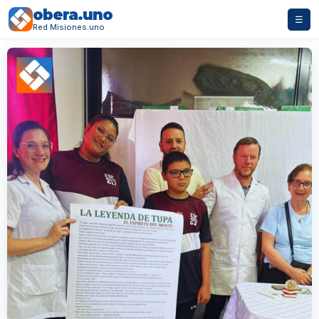
obera.uno
☰
Red Misiones.uno