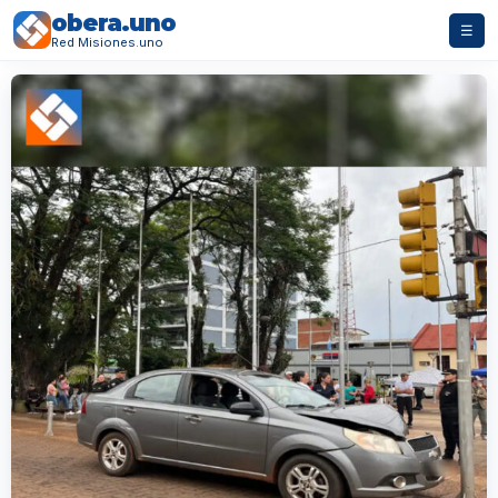
obera.uno
☰
Red Misiones.uno