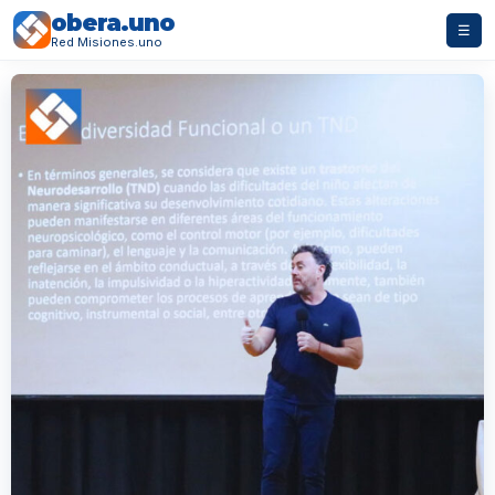
obera.uno
☰
Red Misiones.uno