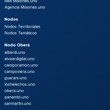
Red Misiones.uno
Agencia Misiones.uno
Nodos
Nodos Territoriales
Nodos Temáticos
Nodo Oberá
alberdi.uno
alveardigital.uno
camporamon.uno
campoviera.uno
guarani.uno
loshelechos.uno
obera.uno
panambi.uno
sanmartin.uno