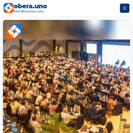
obera.uno
☰
Red Misiones.uno