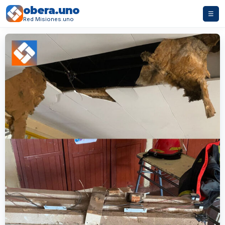
obera.uno
☰
Red Misiones.uno