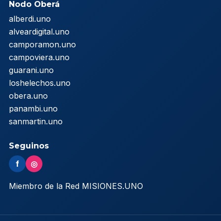
Nodo Oberá
alberdi.uno
alveardigital.uno
camporamon.uno
campoviera.uno
guarani.uno
loshelechos.uno
obera.uno
panambi.uno
sanmartin.uno
Seguinos
f
◎
Miembro de la Red MISIONES.UNO