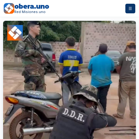
obera.uno
☰
Red Misiones.uno