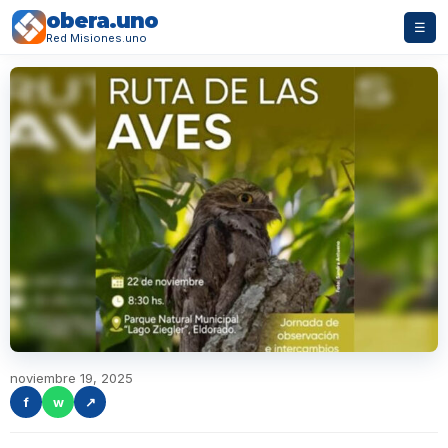
obera.uno
☰
Red Misiones.uno
noviembre 19, 2025
f
w
↗