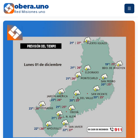
obera.uno
☰
Red Misiones.uno