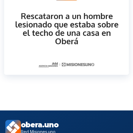
obera.uno
Red Misiones.uno