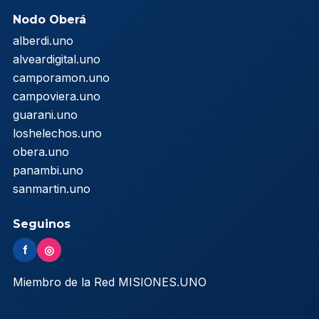
Nodo Oberá
alberdi.uno
alveardigital.uno
camporamon.uno
campoviera.uno
guarani.uno
loshelechos.uno
obera.uno
panambi.uno
sanmartin.uno
Seguinos
f
◎
Miembro de la Red MISIONES.UNO