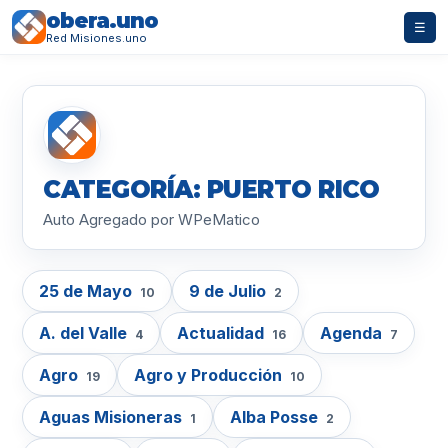
obera.uno
☰
Red Misiones.uno
CATEGORÍA: PUERTO RICO
Auto Agregado por WPeMatico
25 de Mayo
9 de Julio
10
2
A. del Valle
Actualidad
Agenda
4
16
7
Agro
Agro y Producción
19
10
Aguas Misioneras
Alba Posse
1
2