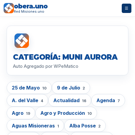
obera.uno
☰
Red Misiones.uno
CATEGORÍA: MUNI AURORA
Auto Agregado por WPeMatico
25 de Mayo
9 de Julio
10
2
A. del Valle
Actualidad
Agenda
4
16
7
Agro
Agro y Producción
19
10
Aguas Misioneras
Alba Posse
1
2