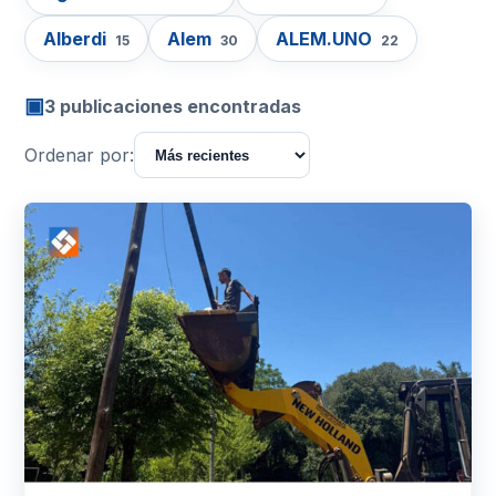
Alberdi
Alem
ALEM.UNO
15
30
22
▣
3 publicaciones encontradas
Ordenar por: