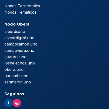
Nodos Territoriales
Nodos Temáticos
Nodo Oberá
alberdi.uno
alveardigital.uno
camporamon.uno
campoviera.uno
guarani.uno
loshelechos.uno
obera.uno
panambi.uno
sanmartin.uno
Seguinos
f
◎