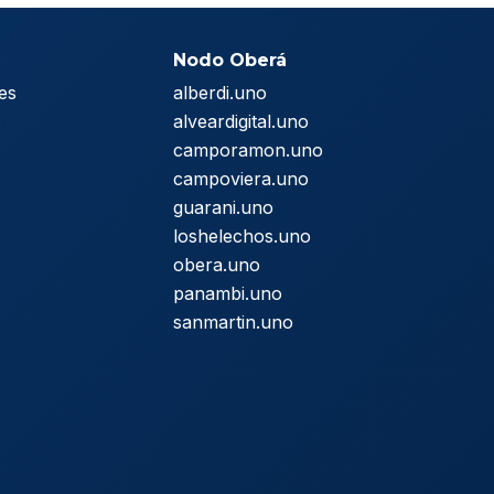
Nodo Oberá
es
alberdi.uno
s
alveardigital.uno
camporamon.uno
campoviera.uno
guarani.uno
loshelechos.uno
obera.uno
panambi.uno
sanmartin.uno