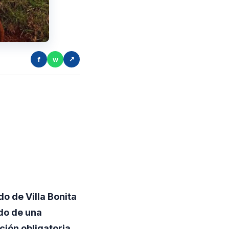
f
w
↗
o de Villa Bonita
do de una
ión obligatoria.