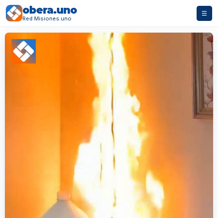
obera.uno
☰
Red Misiones.uno